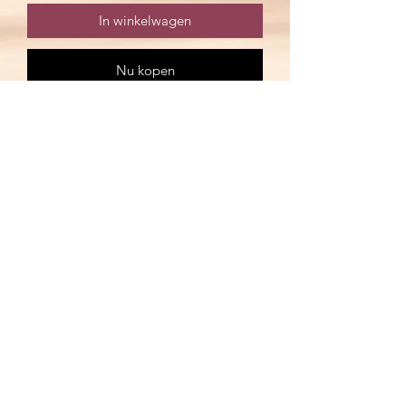
In winkelwagen
Nu kopen
Je betaald voor
1 scoop €30
2 scoops €54
3 Scoops €76
In de scoops kan je 80%
handgemaakte spullen vinden.
Wat kan je in een scoop vinden?
Zie de volgende foto ♥️
Waag je kans en verras jezelf of
iemand anders met een scoop en
ontvang super leuke spullen.