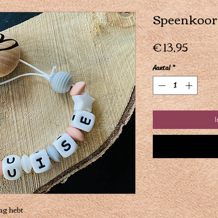
Speenkoord
Prijs
€ 13,95
Aantal
*
I
g hebt 