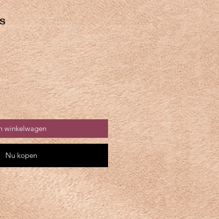
s
n winkelwagen
Nu kopen