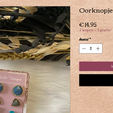
Oorknopje
Prijs
€ 14,95
2 kopen = 3 gratis !
Aantal
*
I