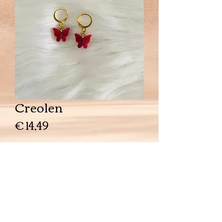
Creolen
Prijs
€ 14,49
Aantal
*
In winkelwagen