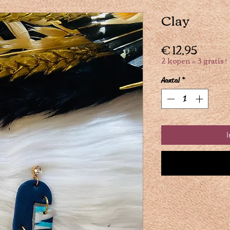
Clay
Prijs
€ 12,95
2 kopen = 3 gratis !
Aantal
*
I